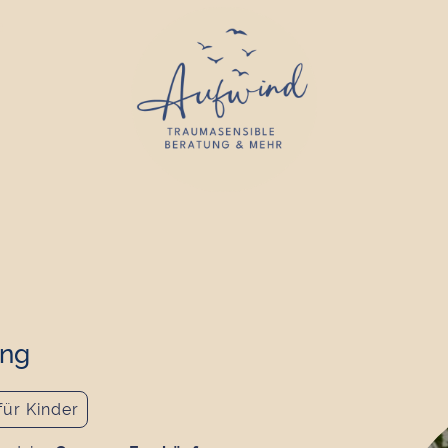
a
ing
für Kinder