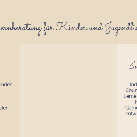
rnberatung für Kinder und Jugendli
In
Kindes
Ind
übun
Lerne
,
aler
Geme
entw