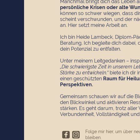
Manchmal bringt dich das Leben a
persönliche Krisen oder alte Wu
können so schwer wiegen, dass dir 
scheint verschwunden, und der näc
an. Hier setzt meine Arbeit an.
Ich bin Heide Lambeck, Diplom‑Pä
Beratung. Ich begleite dich dabei,
dein Potenzial zu entfalten.
Unter meinem Leitgedanken – inspi
„Die schwierigste Zeit in unserem Le
Stärke zu entwickeln.“
biete ich dir
einen geschützten
Raum für Heilu
Perspektiven.
Gemeinsam schauen wir auf die Bl
den Blickwinkel und aktivieren Res
stärken. Es geht darum, trotz aller 
Verbundenheit, Vollständigkeit un
Folge mir hier, um über ne
bleiben.