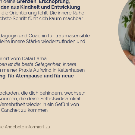
n deine
Grenzen. Erschöpfung,
nden aus Kindheit und Entwicklung
die Orientierung fehlt. Die innere Ruhe
hste Schritt fühlt sich kaum machbar
dagogin und Coachin für traumasensible
 deine innere Stärke wiederzufinden und
riert vom Dalai Lama:
ben ist die beste Gelegenheit, innere
 in meiner Praxis Aufwind in Kellenhusen
ng, für Atempause und für neue
ockaden, die dich behindern, wechseln
sourcen, die deine Selbstwirksamkeit
Versehrtheit wieder in ein Gefühl von
d Ganzheit zu kommen.
ue Angebote informiert zu