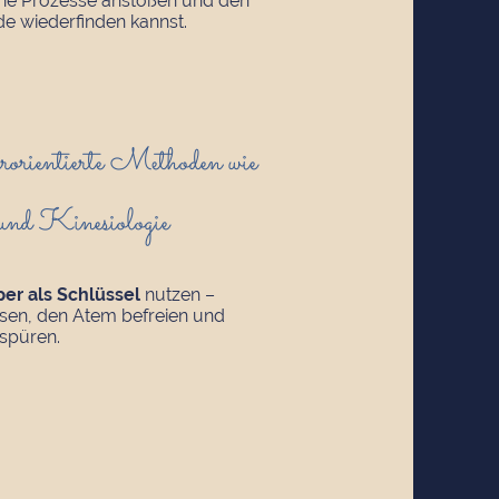
che Prozesse anstoßen und den
e wiederfinden kannst.
orientierte Methoden wie
nd Kinesiologie
er als Schlüssel
nutzen –
ösen, den Atem befreien und
spüren.