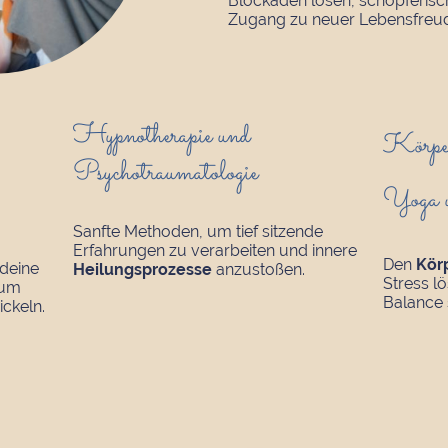
Blockaden lösen, schöpferis
Zugang zu neuer Lebensfreud
Hypnotherapie und
Körper
Psychotraumatologie
Yoga u
Sanfte Methoden, um tief sitzende
Erfahrungen zu verarbeiten und innere
Den
Körp
deine
Heilungsprozesse
anzustoßen.
Stress l
 um
Balance 
ckeln.